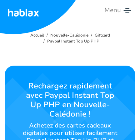
Menu
Accueil
Accueil
Nouvelle-Calédonie
Giftcard
Tarifs
Paypal Instant Top Up PHP
Services
Contactez-
nous
Rechargez rapidement
avec Paypal Instant Top
Français
Up PHP en Nouvelle-
Calédonie !
Achetez des cartes cadeaux
SIGN IN
SIGN UP
digitales pour utiliser facilement