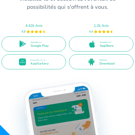
possibilités qui s'offrent à vous.
4.42k Avis
1.2k Avis
4.8
4.4
Disponible sur
Disponible sur l'
Google Play
AppStore
Disponible sur la
APK Direct
AppGallery
Download