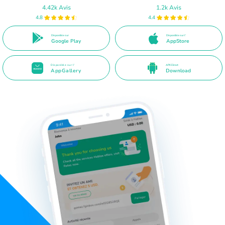
4.42k Avis
1.2k Avis
4.8
4.4
Disponible sur
Disponible sur l'
Google Play
AppStore
Disponible sur l'
APK Direct
AppGallery
Download