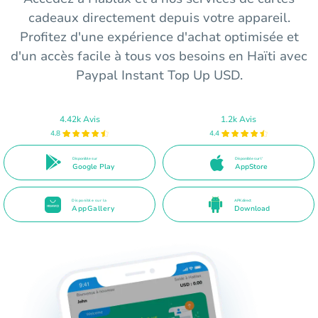
cadeaux directement depuis votre appareil.
Profitez d'une expérience d'achat optimisée et
d'un accès facile à tous vos besoins en Haïti avec
Paypal Instant Top Up USD.
4.42k Avis
1.2k Avis
4.8
4.4
Disponible sur
Disponible sur l'
Google Play
AppStore
Disponible sur la
APK direct
AppGallery
Download