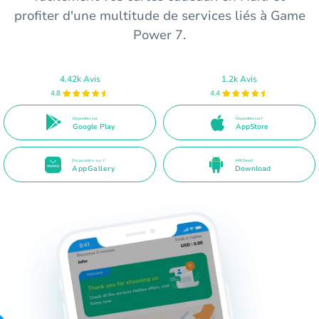
profiter d'une multitude de services liés à Game
Power 7.
4.42k Avis
1.2k Avis
4.8
4.4
Disponible sur
Disponible sur l'
Google Play
AppStore
Disponible sur l'
APK Direct
AppGallery
Download