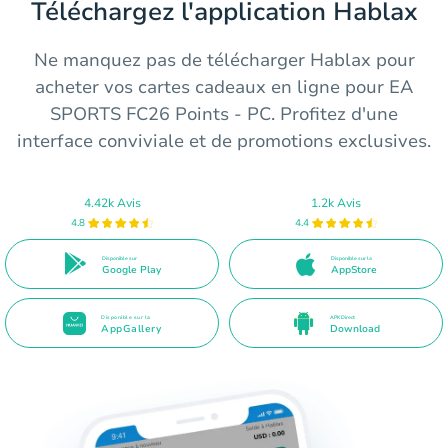
Téléchargez l'application Hablax
Ne manquez pas de télécharger Hablax pour
acheter vos cartes cadeaux en ligne pour EA
SPORTS FC26 Points - PC. Profitez d'une
interface conviviale et de promotions exclusives.
4.42k Avis
1.2k Avis
4.8
4.4
Disponible sur
Disponible sur la
Google Play
AppStore
Disponible sur la
APK Direct
AppGallery
Download