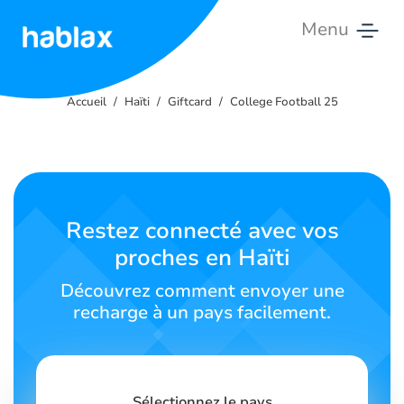
Menu
Accueil
Accueil
Haïti
Giftcard
College Football 25
Tarifs
Services
Contactez-
Restez connecté avec vos
nous
proches en Haïti
Français
Découvrez comment envoyer une
recharge à un pays facilement.
SIGN IN
SIGN UP
Sélectionnez le pays