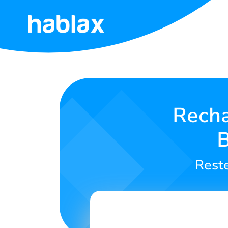
Accueil
Tarifs
Services
Recha
B
Contactez-
nous
Reste
Français
SIGN IN
SIGN UP