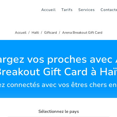
Accueil
Tarifs
Services
Contact
Accueil
Haïti
Giftcard
Arena Breakout Gift Card
rgez vos proches avec
reakout Gift Card à Haï
z connectés avec vos êtres chers en
Sélectionnez le pays