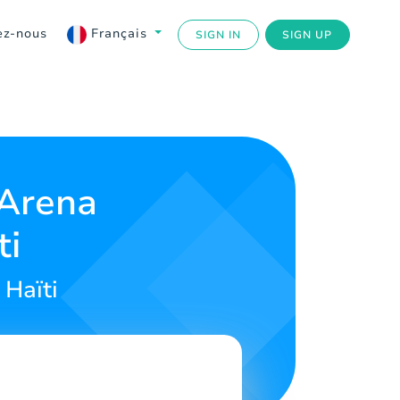
ez-nous
Français
SIGN IN
SIGN UP
 Arena
ti
 Haïti