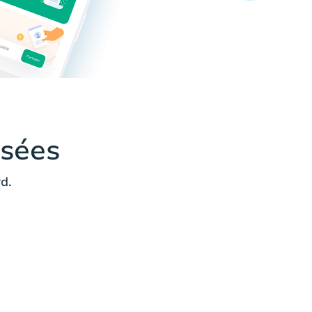
sées
d.