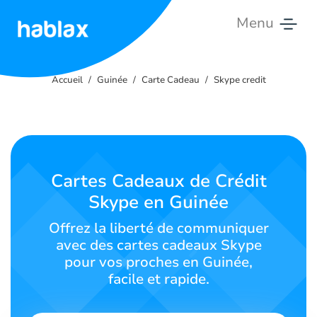
Menu
Accueil
Accueil
Guinée
Carte Cadeau
Skype credit
Tarifs
Services
Contactez-
Cartes Cadeaux de Crédit
nous
Skype en Guinée
Français
Offrez la liberté de communiquer
avec des cartes cadeaux Skype
pour vos proches en Guinée,
facile et rapide.
SIGN IN
SIGN UP