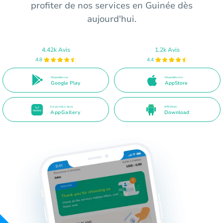
profiter de nos services en Guinée dès
aujourd'hui.
4.42k Avis
1.2k Avis
4.8
4.4
Disponible sur
Disponible à la
Google Play
AppStore
Disponible dans
APK Direct
AppGallery
Download