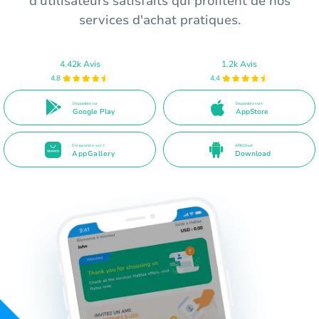
d'utilisateurs satisfaits qui profitent de nos
services d'achat pratiques.
4.42k Avis
1.2k Avis
4.8
4.4
Disponible sur
Disponible sur l'
Google Play
AppStore
Disponible sur l'
APK Direct
AppGallery
Download