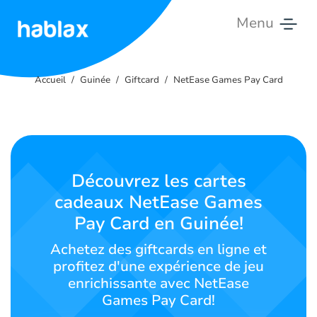
Menu
Accueil
Accueil
Guinée
Giftcard
NetEase Games Pay Card
Tarifs
Services
Contactez-
Découvrez les cartes
nous
cadeaux NetEase Games
Pay Card en Guinée!
Français
Achetez des giftcards en ligne et
profitez d'une expérience de jeu
enrichissante avec NetEase
SIGN IN
SIGN UP
Games Pay Card!