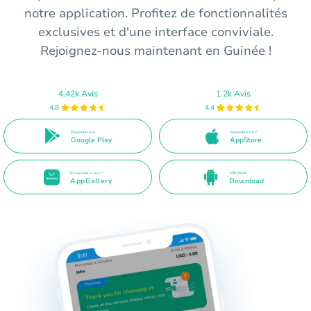
notre application. Profitez de fonctionnalités
exclusives et d'une interface conviviale.
Rejoignez-nous maintenant en Guinée !
4.42k Avis
1.2k Avis
4.8
4.4
Disponible sur
Disponible sur l'
Google Play
AppStore
Disponible sur l'
APK Direct
AppGallery
Download