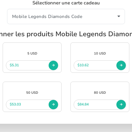
Sélectionner une carte cadeau
onner les produits Mobile Legends Diamo
5 USD
10 USD
$5.31
$10.62
50 USD
80 USD
$53.03
$84.84