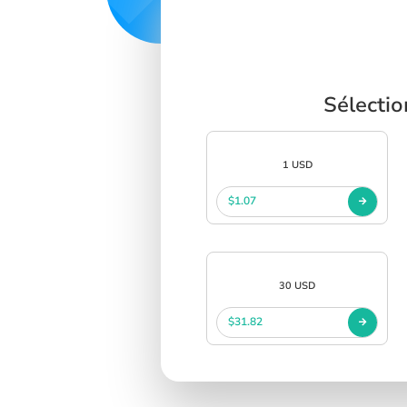
Sélecti
1 USD
$1.07
30 USD
$31.82