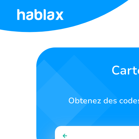
Accueil
Tarifs
Services
Cart
Contactez-
nous
Obtenez des codes
Français
SIGN IN
SIGN UP