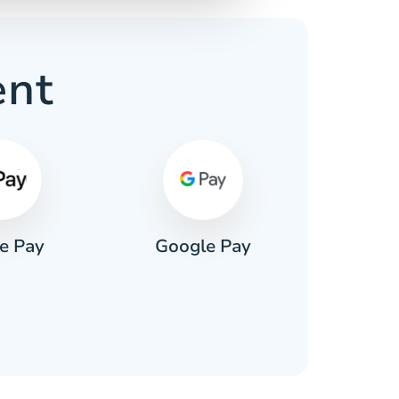
ent
e Pay
Google Pay
Pa