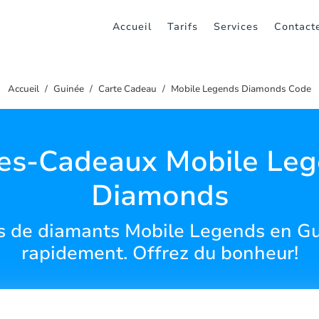
Accueil
Tarifs
Services
Contact
Accueil
Guinée
Carte Cadeau
Mobile Legends Diamonds Code
es-Cadeaux Mobile Le
Diamonds
 de diamants Mobile Legends en Gu
rapidement. Offrez du bonheur!