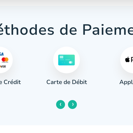
thodes de Paiem
e Crédit
Appl
Carte de Débit
‹
›