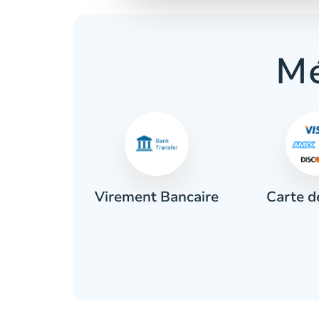
Mé
Carte d
ces
Virement Bancaire