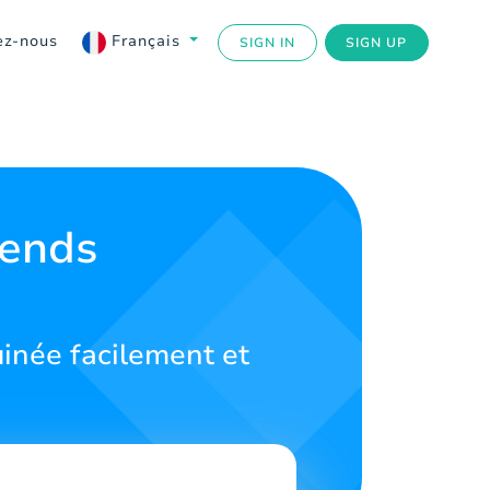
ez-nous
Français
SIGN IN
SIGN UP
gends
inée facilement et