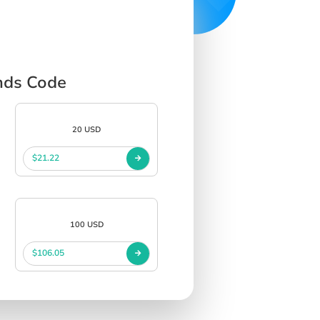
nds Code
20 USD
$21.22
100 USD
$106.05