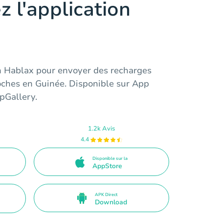
z l'application
on Hablax pour envoyer des recharges
roches en Guinée. Disponible sur App
pGallery.
1.2k Avis
4.4
Disponible sur la
AppStore
APK Direct
Download