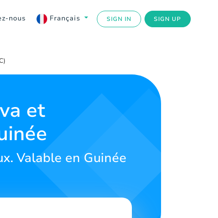
ez-nous
Français
SIGN IN
SIGN UP
C)
va et
uinée
ux. Valable en Guinée