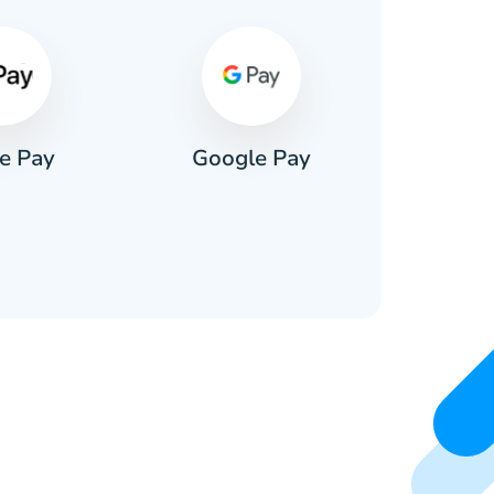
e Pay
Google Pay
Pa