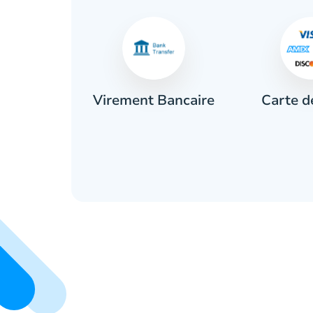
Carte d
ces
Virement Bancaire