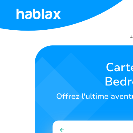
Accueil
A
Tarifs
Services
Cart
Bedr
Contactez-
nous
Offrez l'ultime aven
Français
SIGN IN
SIGN UP