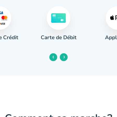
e Crédit
Appl
Carte de Débit
‹
›