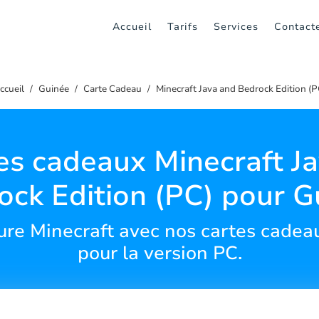
Accueil
Tarifs
Services
Contact
ccueil
Guinée
Carte Cadeau
Minecraft Java and Bedrock Edition (P
es cadeaux Minecraft Ja
ock Edition (PC) pour G
ture Minecraft avec nos cartes cadea
pour la version PC.