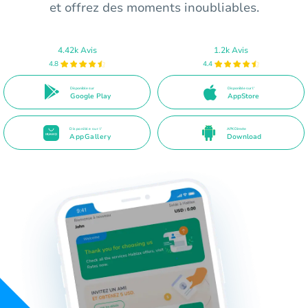
et offrez des moments inoubliables.
4.42k Avis
1.2k Avis
4.8
4.4
Disponible sur
Disponible sur l'
Google Play
AppStore
Disponible sur l'
APK Directe
AppGallery
Download