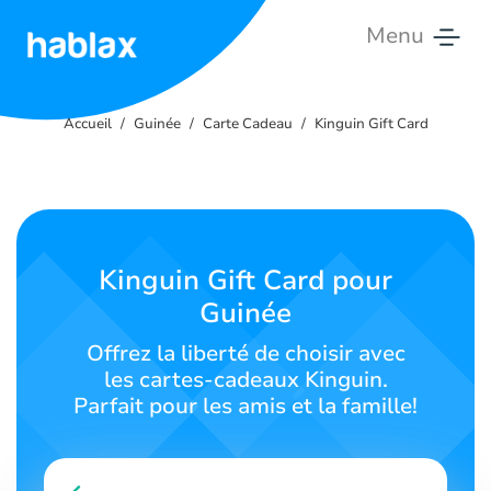
Menu
Accueil
Accueil
Guinée
Carte Cadeau
Kinguin Gift Card
Tarifs
Services
Contactez-
Kinguin Gift Card pour
nous
Guinée
Français
Offrez la liberté de choisir avec
les cartes-cadeaux Kinguin.
Parfait pour les amis et la famille!
SIGN IN
SIGN UP