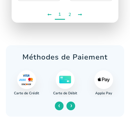
1
2
Méthodes de Paiement
Carte de Crédit
Apple Pay
re
Carte de Débit
‹
›