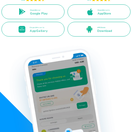
Disponible sur
Disponible sur la
Google Play
AppStore
Disponible sur la
APK Directe
AppGallery
Download