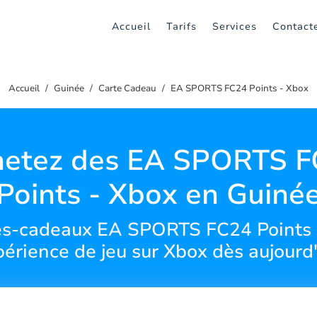
Accueil
Tarifs
Services
Contact
Accueil
Guinée
Carte Cadeau
EA SPORTS FC24 Points - Xbox
hetez des EA SPORTS F
Points - Xbox en Guiné
es-cadeaux EA SPORTS FC24 Points e
érience de jeu sur Xbox dès aujourd