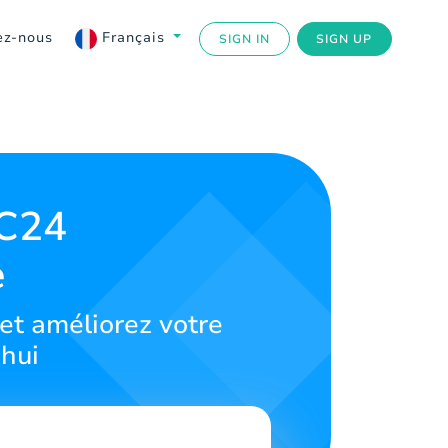
ez-nous
Français
SIGN IN
SIGN UP
C24
e
t améliorez votre
'hui