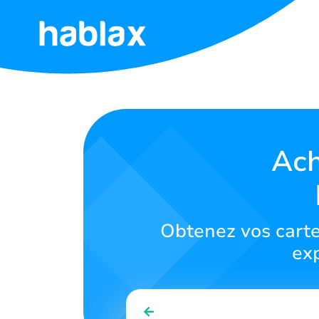
Accueil
Tarifs
Services
Ac
Contactez-
nous
Obtenez vos cart
Français
exp
SIGN IN
SIGN UP