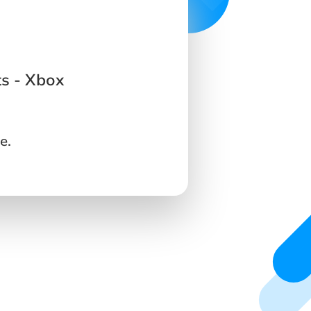
s - Xbox
e.