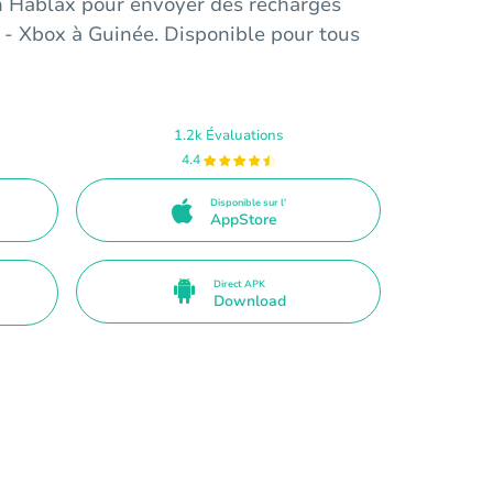
on Hablax pour envoyer des recharges
 Xbox à Guinée. Disponible pour tous
1.2k Évaluations
4.4
Disponible sur l'
AppStore
Direct APK
Download