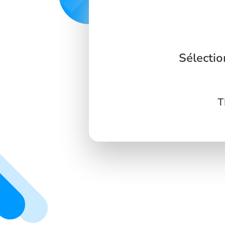
Sélecti
T