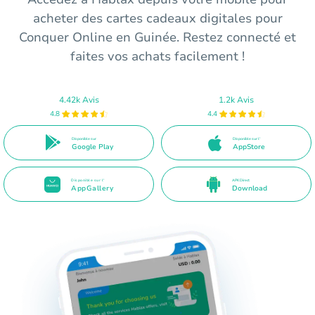
acheter des cartes cadeaux digitales pour
Conquer Online en Guinée. Restez connecté et
faites vos achats facilement !
4.42k Avis
1.2k Avis
4.8
4.4
Disponible sur
Disponible sur l'
Google Play
AppStore
Disponible sur l'
APK Direct
AppGallery
Download