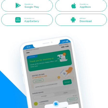
Disponible sur
Disponible sur
Google Play
AppStore
Disponible sur
APK Direct
AppGallery
Download