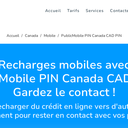
Accueil
Tarifs
Services
Contact
Accueil
Canada
Mobile
PublicMobile PIN Canada CAD PIN
Recharges mobiles ave
cMobile PIN Canada CAD
Gardez le contact !
harger du crédit en ligne vers d'aut
ent pour rester en contact avec vos 