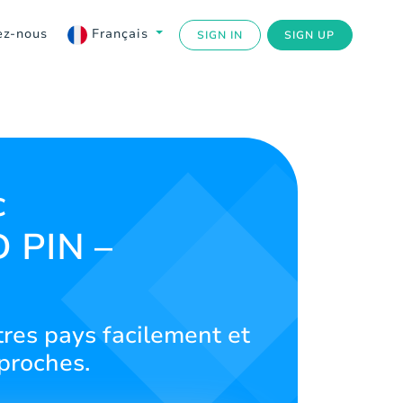
ez-nous
Français
SIGN IN
SIGN UP
c
 PIN –
res pays facilement et
proches.