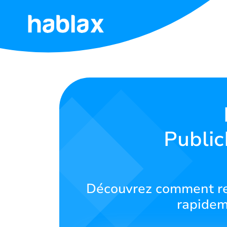
Accueil
Tarifs
Services
Publi
Contactez-
nous
Français
Découvrez comment rec
rapidem
SIGN IN
SIGN UP