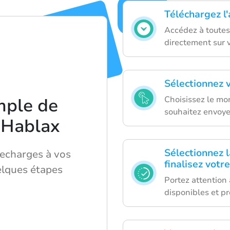
Téléchargez l
Accédez à toutes
directement sur 
Sélectionnez 
mple de
Choisissez le mo
souhaitez envoye
e Hablax
Sélectionnez 
recharges à vos
finalisez votr
lques étapes
Portez attention
disponibles et pr