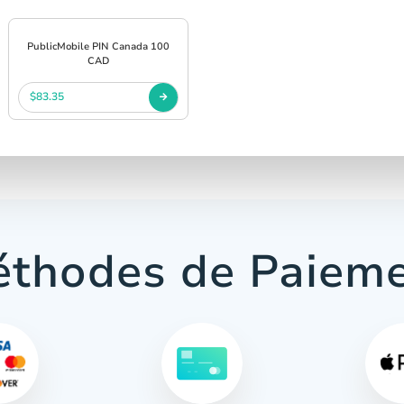
PublicMobile PIN Canada 100
CAD
$83.35
thodes de Paiem