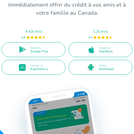
immédiatement offrir du crédit à vos amis et à
votre famille au Canada.
4.42k Avis
1.2k Avis
4.8
4.4
Disponible sur
Disponible sur l'
Google Play
AppStore
Disponible sur
APK Direct
AppGallery
Download