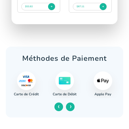
$53.82
$87.11
Méthodes de Paiement
Carte de Crédit
Apple Pay
re
Carte de Débit
‹
›