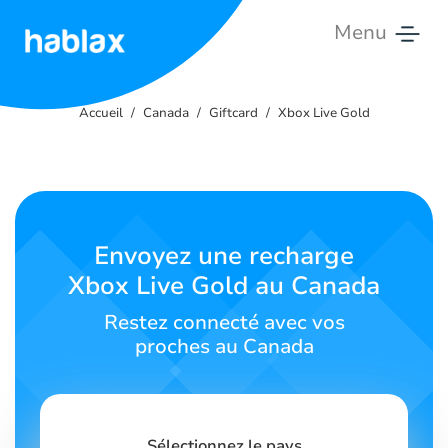
Menu
Accueil
Accueil
Canada
Giftcard
Xbox Live Gold
Tarifs
Services
Contactez-
Envoyez une recharge
nous
Xbox Live Gold au Canada
Français
Restez connecté avec vos
proches au Canada
SIGN IN
SIGN UP
Sélectionnez le pays