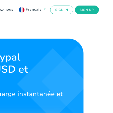
ez-nous
Français
SIGN IN
SIGN UP
ypal
USD et
harge instantanée et