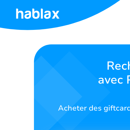
Accueil
Tarifs
Services
Rec
avec 
Contactez-
nous
Français
Acheter des giftcar
SIGN IN
SIGN UP