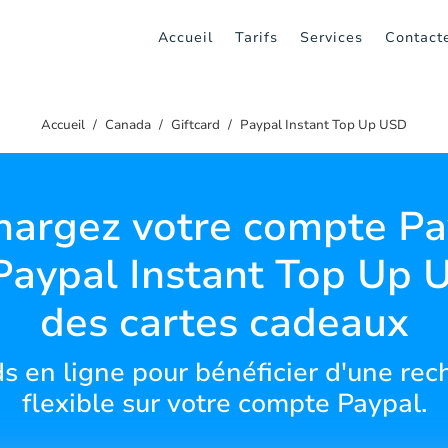
Accueil
Tarifs
Services
Contact
Accueil
Canada
Giftcard
Paypal Instant Top Up USD
hargez votre compte Pa
Paypal Instant Top Up 
des cartes cadeaux
ds en ligne pour bénéficier d'une rec
flexible sur votre compte Paypal.