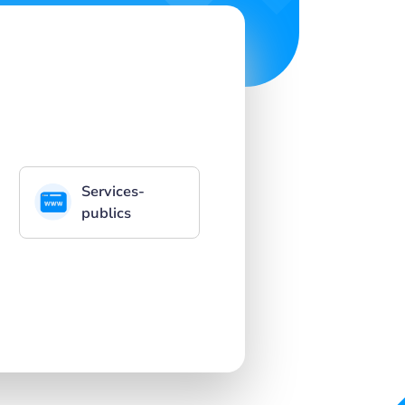
Services-
publics