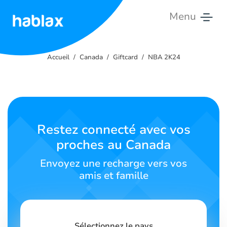
Menu
Accueil
Accueil
Canada
Giftcard
NBA 2K24
Tarifs
Services
Contactez-
Restez connecté avec vos
nous
proches au Canada
Français
Envoyez une recharge vers vos
amis et famille
SIGN IN
SIGN UP
Sélectionnez le pays