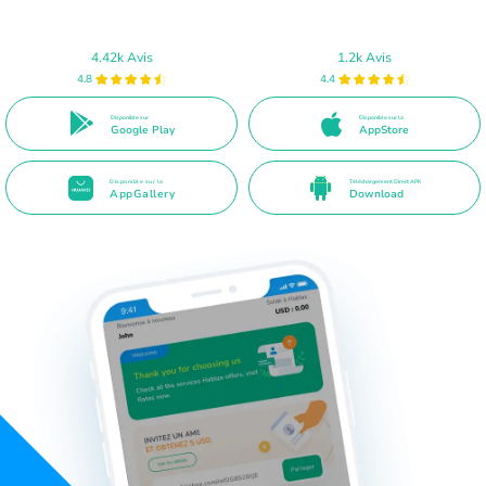
4.42k Avis
1.2k Avis
4.8
4.4
Disponible sur
Disponible sur la
Google Play
AppStore
Disponible sur la
Téléchargement Direct APK
AppGallery
Download