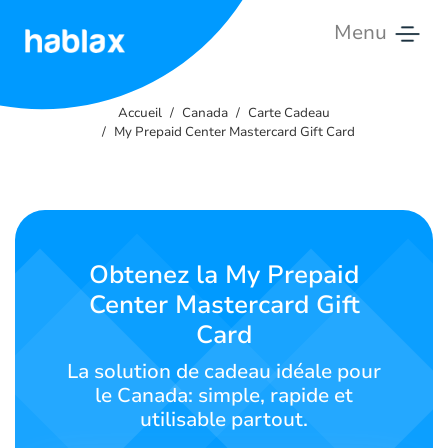
Menu
Accueil
Accueil
Canada
Carte Cadeau
Tarifs
My Prepaid Center Mastercard Gift Card
Services
Contactez-
nous
Obtenez la My Prepaid
Center Mastercard Gift
Français
Card
La solution de cadeau idéale pour
le Canada: simple, rapide et
SIGN IN
SIGN UP
utilisable partout.