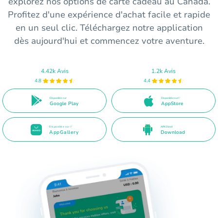
explorez nos options de carte cadeau au Canada.
Profitez d'une expérience d'achat facile et rapide
en un seul clic. Téléchargez notre application
dès aujourd'hui et commencez votre aventure.
4.42k Avis
1.2k Avis
4.8
4.4
Disponible sur
Disponible sur l'
Google Play
AppStore
Disponible sur l'
APK Direct
AppGallery
Download