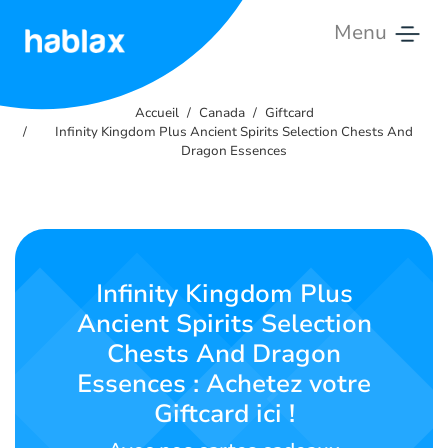
Menu
Accueil
Accueil
Canada
Giftcard
Tarifs
Infinity Kingdom Plus Ancient Spirits Selection Chests And
Dragon Essences
Services
Contactez-
nous
Infinity Kingdom Plus
Français
Ancient Spirits Selection
Chests And Dragon
Essences : Achetez votre
SIGN IN
SIGN UP
Giftcard ici !