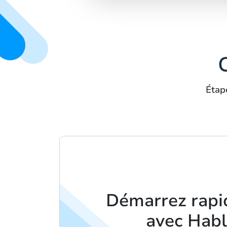
Étap
Démarrez rap
avec Hab