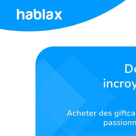
Accueil
Tarifs
Services
D
incro
Contactez-
nous
Français
Acheter des giftca
passionn
SIGN IN
SIGN UP