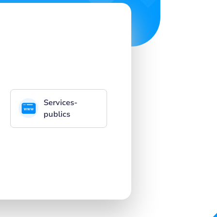
Services-
publics