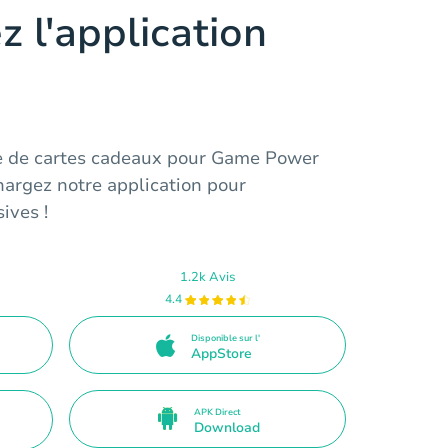
z l'application
e de cartes cadeaux pour Game Power
chargez notre application pour
ives !
1.2k Avis
4.4
Disponible sur l'
AppStore
APK Direct
Download