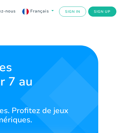
ez-nous
Français
SIGN IN
SIGN UP
es
r 7 au
s. Profitez de jeux
mériques.