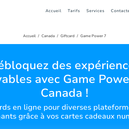
Accueil
Tarifs
Services
Contact
Accueil
Canada
Giftcard
Game Power 7
ébloquez des expérienc
yables avec Game Powe
Canada !
rds en ligne pour diverses plateforme
ants grâce à vos cartes cadeaux nu