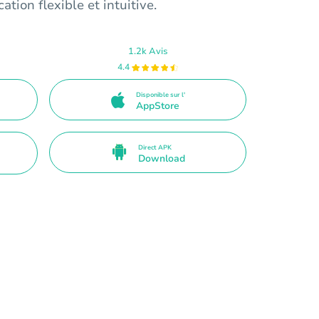
tion flexible et intuitive.
1.2k Avis
4.4
Disponible sur l'
AppStore
Direct APK
Download