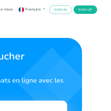
ez-nous
Français
SIGN IN
SIGN UP
ucher
ats en ligne avec les