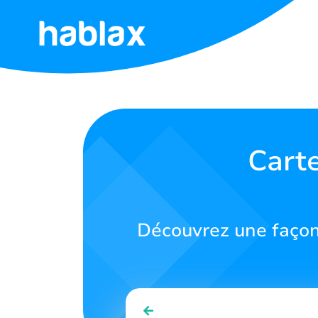
Accueil
Tarifs
Services
Cart
Contactez-
nous
Découvrez une façon 
Français
SIGN IN
SIGN UP