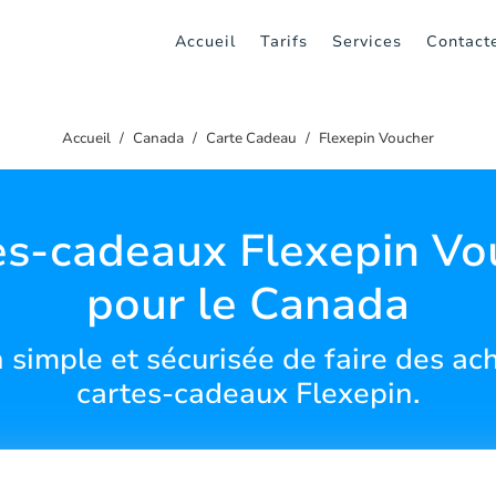
Accueil
Tarifs
Services
Contact
Accueil
Canada
Carte Cadeau
Flexepin Voucher
es-cadeaux Flexepin Vo
pour le Canada
simple et sécurisée de faire des ach
cartes-cadeaux Flexepin.