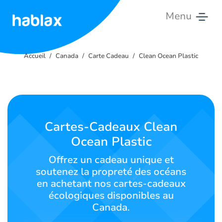
Menu
Accueil
Accueil
Canada
Carte Cadeau
Clean Ocean Plastic
Tarifs
Services
Contactez-
Cartes-Cadeaux Clean
nous
Ocean Plastic
Français
Offrez un cadeau unique et
soutenez la propreté des océans
en achetant nos cartes-cadeaux
écologiques disponibles au
SIGN IN
SIGN UP
Canada.