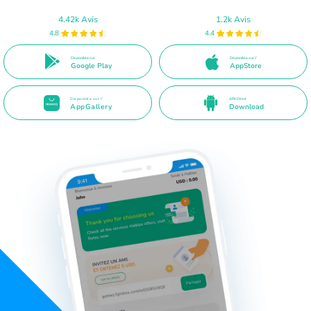
4.42k Avis
1.2k Avis
4.8
4.4
Disponible sur
Disponible sur l'
Google Play
AppStore
Disponible sur l'
APK Direct
AppGallery
Download