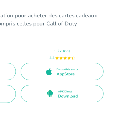
cation pour acheter des cartes cadeaux
ompris celles pour Call of Duty
1.2k Avis
4.4
Disponible sur la
AppStore
APK Direct
Download