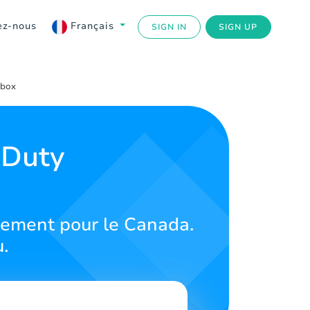
ez-nous
Français
SIGN IN
SIGN UP
Xbox
 Duty
vement pour le Canada.
.