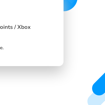
oints / Xbox
e.