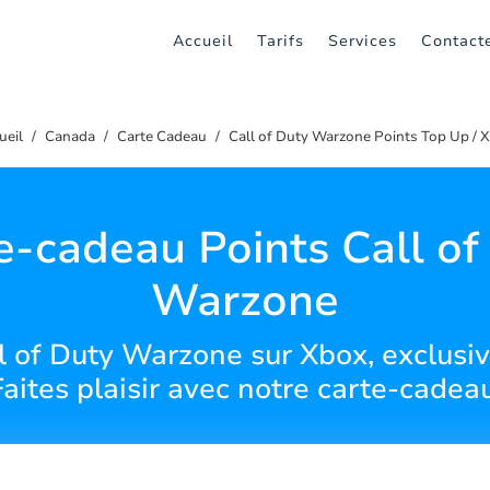
Accueil
Tarifs
Services
Contact
ueil
Canada
Carte Cadeau
Call of Duty Warzone Points Top Up / 
e-cadeau Points Call of
Warzone
ll of Duty Warzone sur Xbox, exclusi
Faites plaisir avec notre carte-cadeau