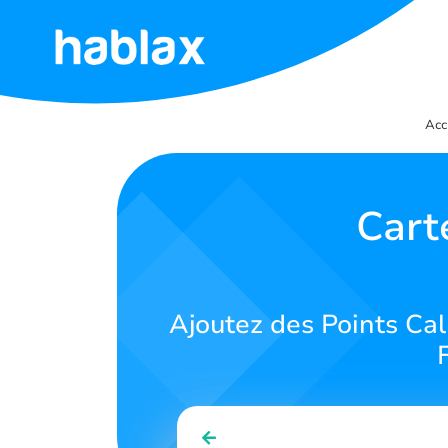
Accueil
Acc
Tarifs
Services
Cart
Contactez-
nous
Ajoutez des Points Ca
Français
SIGN IN
SIGN UP