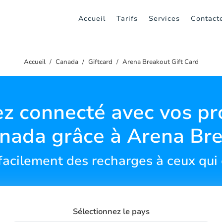
Accueil
Tarifs
Services
Contact
Accueil
Canada
Giftcard
Arena Breakout Gift Card
z connecté avec vos p
nada grâce à Arena Br
facilement des recharges à ceux qui
Sélectionnez le pays