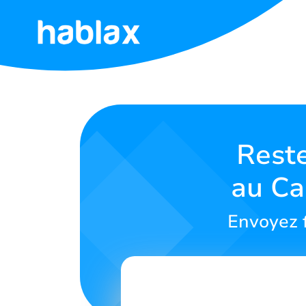
Accueil
Tarifs
Services
Reste
au Ca
Contactez-
nous
Envoyez 
Français
SIGN IN
SIGN UP