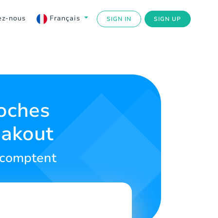
ez-nous
Français
SIGN IN
SIGN UP
roches
eakout
 comptent