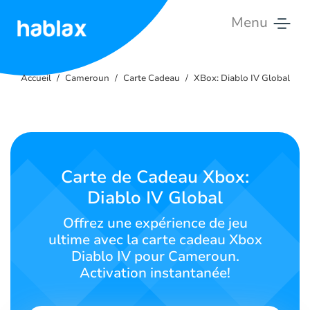
Menu
Accueil
Accueil
Cameroun
Carte Cadeau
XBox: Diablo IV Global
Tarifs
Services
Contactez-
Carte de Cadeau Xbox:
nous
Diablo IV Global
Français
Offrez une expérience de jeu
ultime avec la carte cadeau Xbox
Diablo IV pour Cameroun.
Activation instantanée!
SIGN IN
SIGN UP