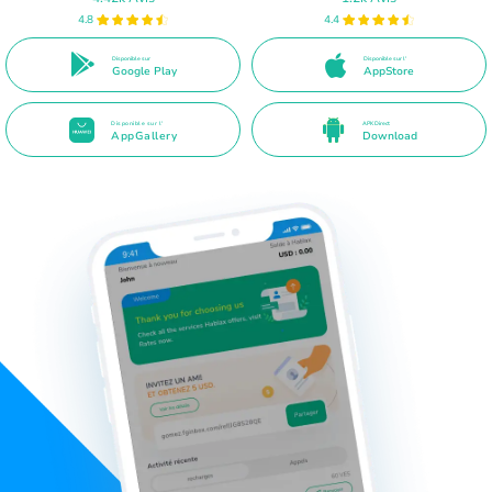
4.8
4.4
Disponible sur
Disponible sur l'
Google Play
AppStore
Disponible sur l'
APK Direct
AppGallery
Download