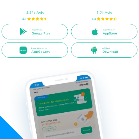
4.42k Avis
1.2k Avis
4.8
4.4
Disponible sur
Disponible sur l'
Google Play
AppStore
Disponible sur la
APK Direct
AppGallery
Download