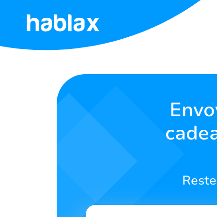
Accueil
Tarifs
Services
Envo
cadea
Contactez-
nous
Français
Reste
SIGN IN
SIGN UP