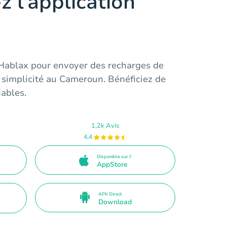
z l'application
 Hablax pour envoyer des recharges de
 simplicité au Cameroun. Bénéficiez de
iables.
1,2k Avis
4,4
Disponible sur l'
AppStore
APK Direct
Download