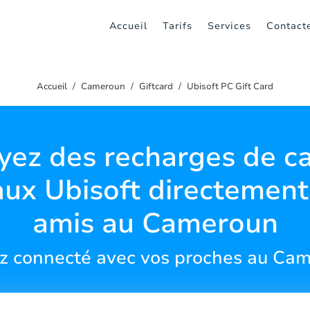
Accueil
Tarifs
Services
Contact
Accueil
Cameroun
Giftcard
Ubisoft PC Gift Card
yez des recharges de ca
ux Ubisoft directement
amis au Cameroun
z connecté avec vos proches au Ca