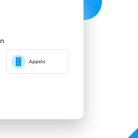
un
Appels