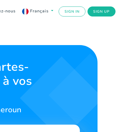
ez-nous
Français
SIGN IN
SIGN UP
rtes-
 à vos
meroun