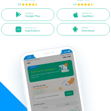
4.8
4.4
Disponible sur
Disponible sur l'
Google Play
AppStore
Disponible sur l'
APK Direct
AppGallery
Download