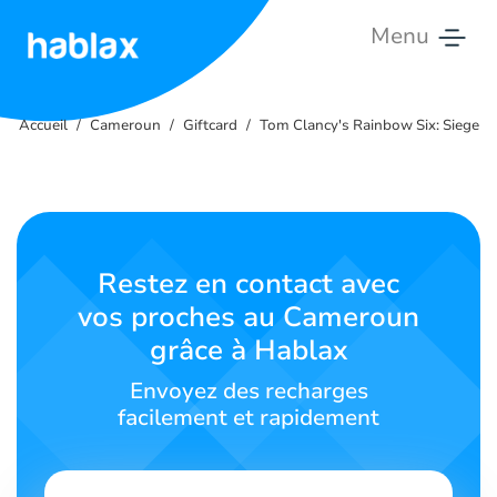
Menu
Accueil
Accueil
Cameroun
Giftcard
Tom Clancy's Rainbow Six: Siege
Tarifs
Services
Contactez-
Restez en contact avec
nous
vos proches au Cameroun
grâce à Hablax
Français
Envoyez des recharges
facilement et rapidement
SIGN IN
SIGN UP