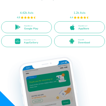
4.42k Avis
1.2k Avis
4.8
4.4
Disponible sur
Disponible sur l'
Google Play
AppStore
Disponible sur la
Direct APK
AppGallery
Download