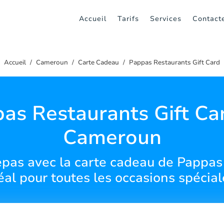
Accueil
Tarifs
Services
Contact
Accueil
Cameroun
Carte Cadeau
Pappas Restaurants Gift Card
as Restaurants Gift Ca
Cameroun
epas avec la carte cadeau de Pappas
éal pour toutes les occasions spécial