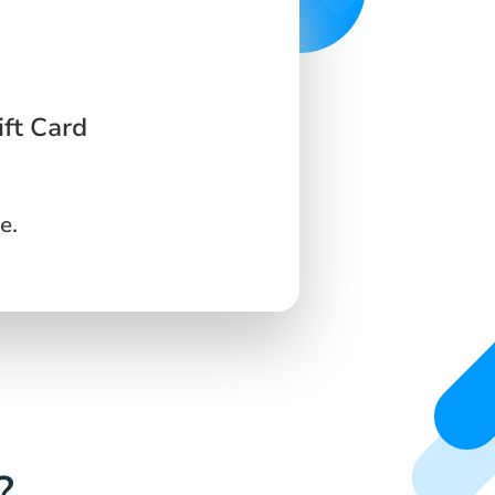
ift Card
e.
?