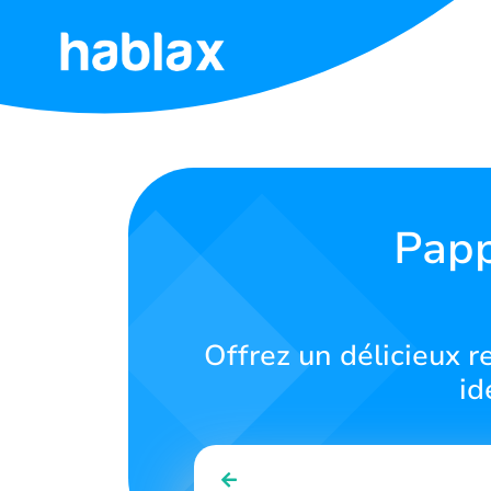
Accueil
Tarifs
Services
Papp
Contactez-
nous
Offrez un délicieux r
Français
id
SIGN IN
SIGN UP