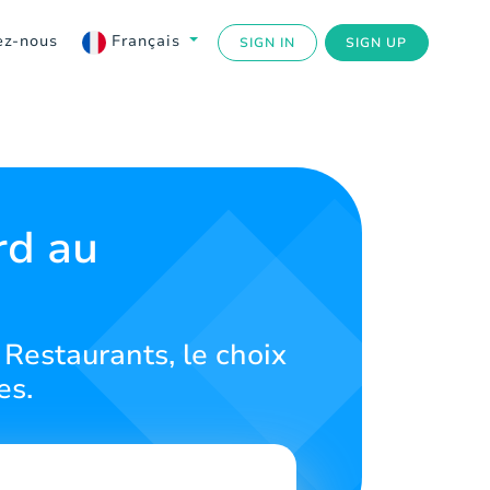
ez-nous
Français
SIGN IN
SIGN UP
rd au
 Restaurants, le choix
es.