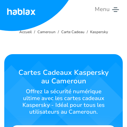
Menu
Accueil
Accueil
Cameroun
Carte Cadeau
Kaspersky
Tarifs
Services
Contactez-
Cartes Cadeaux Kaspersky
nous
au Cameroun
Français
Offrez la sécurité numérique
ultime avec les cartes cadeaux
Kaspersky - Idéal pour tous les
utilisateurs au Cameroun.
SIGN IN
SIGN UP