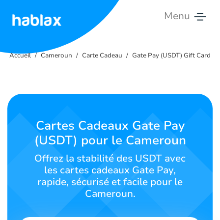
Menu
Accueil
Accueil
Cameroun
Carte Cadeau
Gate Pay (USDT) Gift Card
Tarifs
Services
Contactez-
Cartes Cadeaux Gate Pay
nous
(USDT) pour le Cameroun
Français
Offrez la stabilité des USDT avec
les cartes cadeaux Gate Pay,
rapide, sécurisé et facile pour le
Cameroun.
SIGN IN
SIGN UP