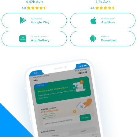
4.42k Avis
1.2k Avis
4.8
4.4
Disponible sur
Disponible dans l'
Google Play
AppStore
Disponible dans l'
APK Direct
AppGallery
Download