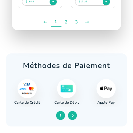
$114.4
$171.6
1
2
3
Méthodes de Paiement
Carte de Crédit
Apple Pay
re
Carte de Débit
‹
›