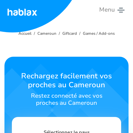
Menu
Accueil
Accueil
Cameroun
Giftcard
Games / Add-ons
Tarifs
Services
Contactez-
Rechargez facilement vos
nous
proches au Cameroun
Français
Restez connecté avec vos
proches au Cameroun
SIGN IN
SIGN UP
Sélectionnez le pays