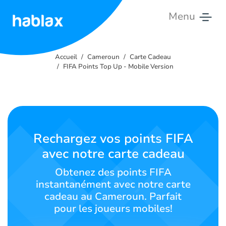
Menu
Accueil
Accueil
Cameroun
Carte Cadeau
Tarifs
FIFA Points Top Up - Mobile Version
Services
Contactez-
nous
Rechargez vos points FIFA
avec notre carte cadeau
Français
Obtenez des points FIFA
instantanément avec notre carte
cadeau au Cameroun. Parfait
SIGN IN
SIGN UP
pour les joueurs mobiles!