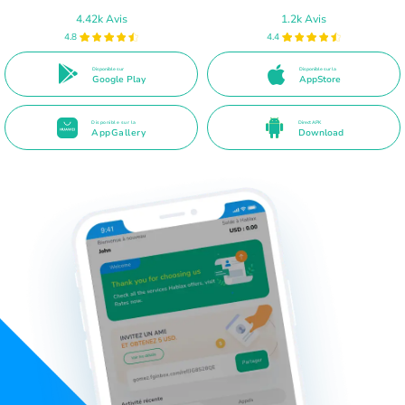
4.42k Avis
1.2k Avis
4.8
4.4
Disponible sur
Disponible sur la
Google Play
AppStore
Disponible sur la
Direct APK
AppGallery
Download