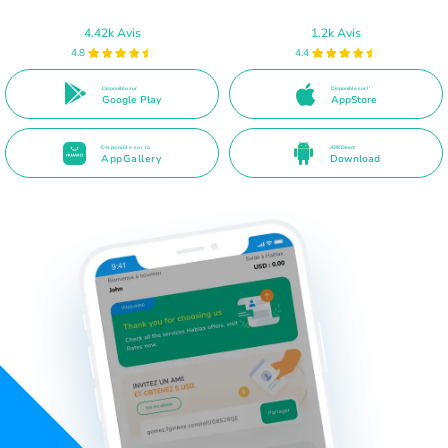
4.42k Avis
1.2k Avis
4.8
4.4
Disponible sur
Disponible sur l'
Google Play
AppStore
Disponible sur la
APK Direct
AppGallery
Download