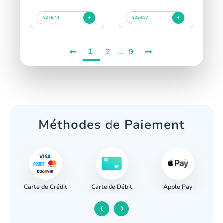
$276.44
$294.87
1
...
2
9
Méthodes de Paiement
Carte de Crédit
Apple Pay
re
Carte de Débit
‹
›