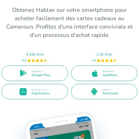
Obtenez Hablax sur votre smartphone pour
acheter facilement des cartes cadeaux au
Cameroun. Profitez d'une interface conviviale et
d'un processus d'achat rapide.
4.42k Avis
1.2k Avis
4.8
4.4
Disponible sur
Disponible sur l'
Google Play
AppStore
Disponible sur la
APK Direct
AppGallery
Download