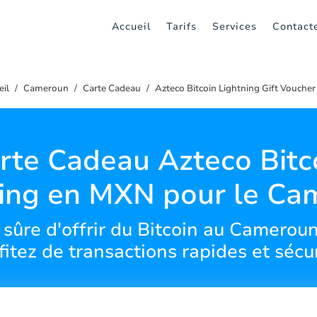
Accueil
Tarifs
Services
Contact
eil
Cameroun
Carte Cadeau
Azteco Bitcoin Lightning Gift Vouche
rte Cadeau Azteco Bitc
ning en MXN pour le Ca
 sûre d'offrir du Bitcoin au Camero
fitez de transactions rapides et sécu