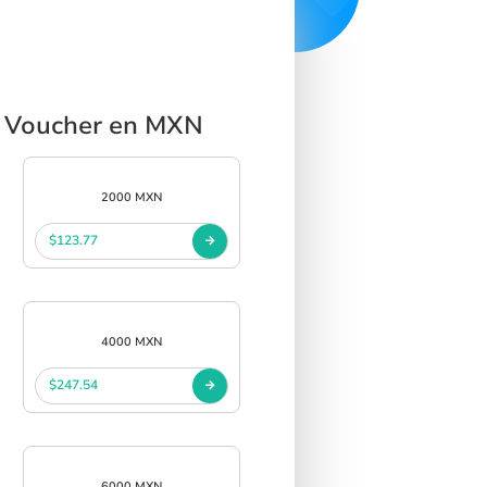
ft Voucher en MXN
2000 MXN
$123.77
4000 MXN
$247.54
6000 MXN