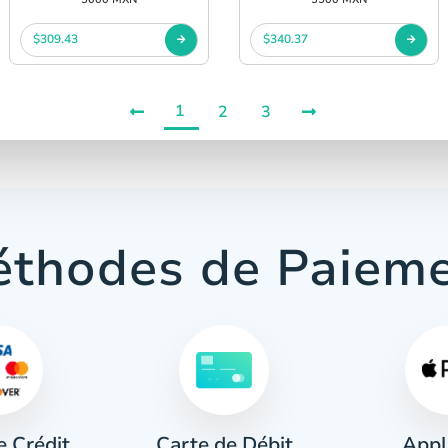
$309.43
$340.37
1
2
3
thodes de Paiem
e Crédit
Appl
Carte de Débit