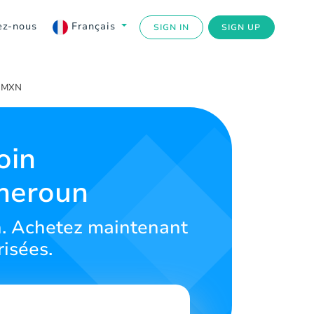
ez-nous
Français
SIGN IN
SIGN UP
r MXN
oin
meroun
un. Achetez maintenant
risées.