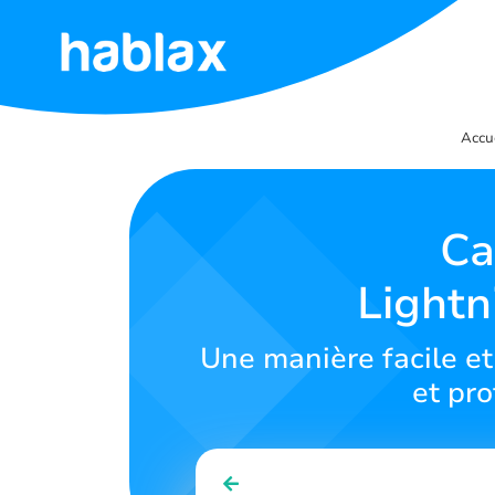
Accueil
Accu
Tarifs
Services
Ca
Light
Contactez-
nous
Une manière facile et
Français
et pro
SIGN IN
SIGN UP