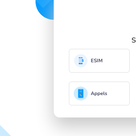
S
ESIM
Appels