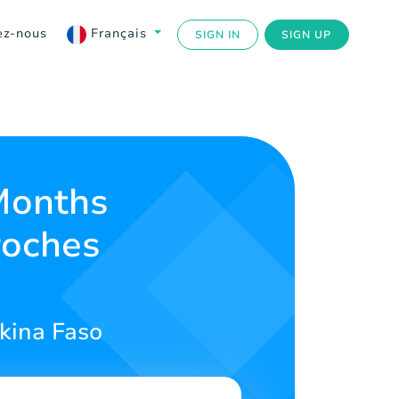
ez-nous
Français
SIGN IN
SIGN UP
Months
roches
rkina Faso