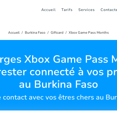
Accueil
Tarifs
Services
Contact
Accueil
Burkina Faso
Giftcard
Xbox Game Pass Months
rges Xbox Game Pass 
rester connecté à vos p
au Burkina Faso
 contact avec vos êtres chers au Bu