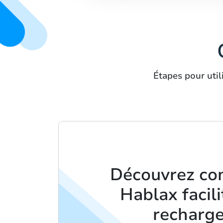
Étapes pour uti
Découvrez c
Hablax facili
recharg