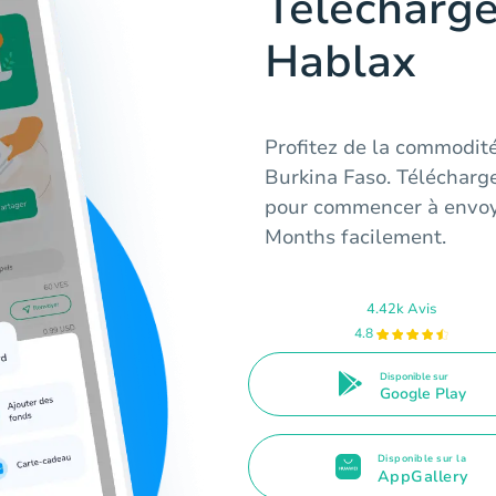
Télécharge
Hablax
Profitez de la commodit
Burkina Faso. Télécharg
pour commencer à envoy
Months facilement.
4.42k Avis
4.8
Disponible sur
Google Play
Disponible sur la
AppGallery