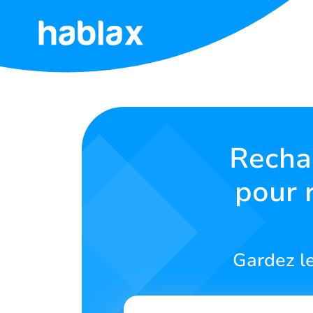
Accueil
Tarifs
Services
Recha
pour 
Contactez-
nous
Français
Gardez le
SIGN IN
SIGN UP