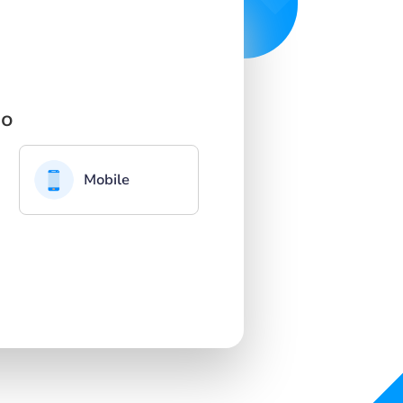
so
Mobile