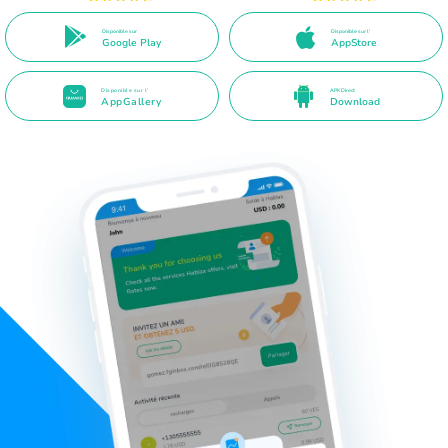
Disponible sur
Disponible sur l'
Google Play
AppStore
Disponible sur l'
APK Direct
AppGallery
Download