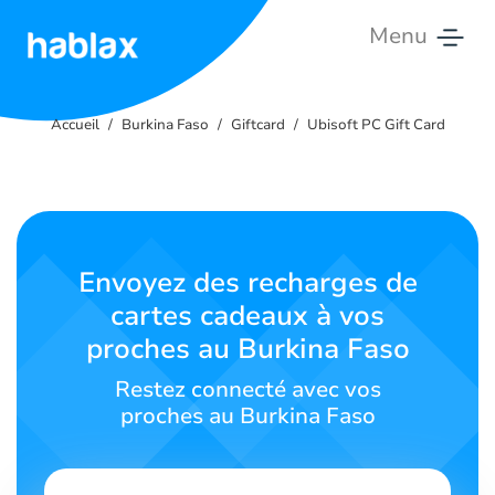
Menu
Accueil
Accueil
Burkina Faso
Giftcard
Ubisoft PC Gift Card
Tarifs
Services
Contactez-
Envoyez des recharges de
nous
cartes cadeaux à vos
proches au Burkina Faso
Français
Restez connecté avec vos
proches au Burkina Faso
SIGN IN
SIGN UP