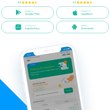
4.8
4.4
Disponible sur
Disponible sur l'
Google Play
AppStore
Disponible sur l'
APK Direct
AppGallery
Download