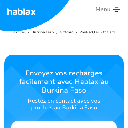
Menu
Accueil
Accueil
Burkina Faso
Giftcard
PayPerQ.ai Gift Card
Tarifs
Services
Contactez-
Envoyez vos recharges
nous
facilement avec Hablax au
Burkina Faso
Français
Restez en contact avec vos
proches au Burkina Faso
SIGN IN
SIGN UP