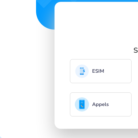
S
ESIM
Appels