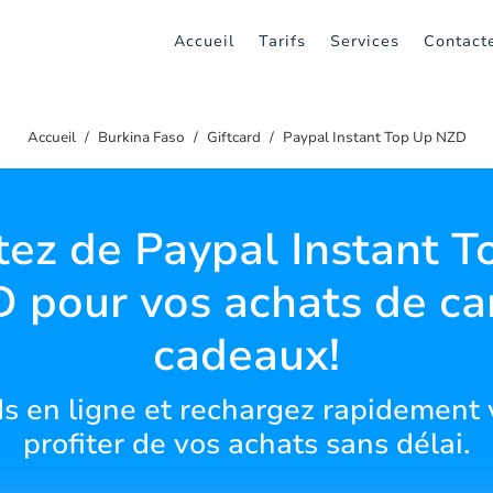
Accueil
Tarifs
Services
Contact
Accueil
Burkina Faso
Giftcard
Paypal Instant Top Up NZD
tez de Paypal Instant 
 pour vos achats de ca
cadeaux!
ds en ligne et rechargez rapidement 
profiter de vos achats sans délai.