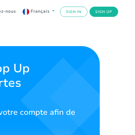
ez-nous
Français
SIGN IN
SIGN UP
Top Up
rtes
votre compte afin de