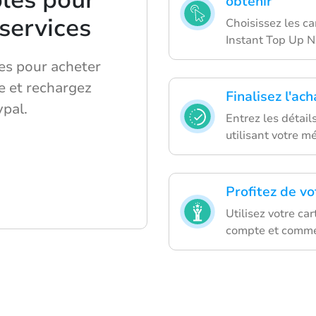
les pour
obtenir
 services
Choisissez les c
Instant Top Up N
pes pour acheter
e et rechargez
Finalisez l'ac
pal.
Entrez les détai
utilisant votre m
Profitez de vo
Utilisez votre ca
compte et comme