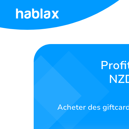
Accueil
Tarifs
Services
Profi
NZD
Contactez-
nous
Français
Acheter des giftcar
SIGN IN
SIGN UP