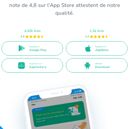
note de 4,8 sur l'App Store attestent de notre
qualité.
4,42k Avis
1,2k Avis
4.8
4.4
Disponible sur
Disponible sur l'
Google Play
AppStore
Disponible sur l'
APK Direct
AppGallery
Download