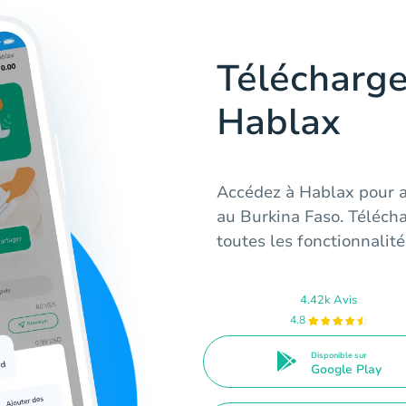
Télécharge
Hablax
Accédez à Hablax pour a
au Burkina Faso. Télécha
toutes les fonctionnali
4.42k Avis
4.8
Disponible sur
Google Play