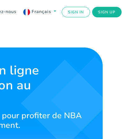
ez-nous
Français
SIGN IN
SIGN UP
n ligne
on au
 pour profiter de NBA
ement.