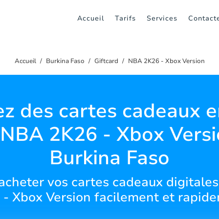
Accueil
Tarifs
Services
Contact
Accueil
Burkina Faso
Giftcard
NBA 2K26 - Xbox Version
z des cartes cadeaux e
 NBA 2K26 - Xbox Versi
Burkina Faso
heter vos cartes cadeaux digitales
- Xbox Version facilement et rapid