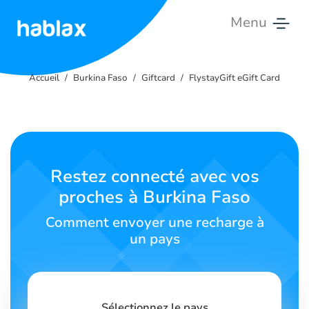
Menu
Accueil
Accueil
Burkina Faso
Giftcard
FlystayGift eGift Card
Tarifs
Services
Contactez-
Restez connecté avec vos
nous
proches à Burkina Faso
Français
Comment envoyer une recharge à
un pays
SIGN IN
SIGN UP
Sélectionnez le pays