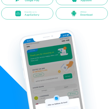
Google Play
AppStore
Disponible sur la
APK Direct
AppGallery
Download